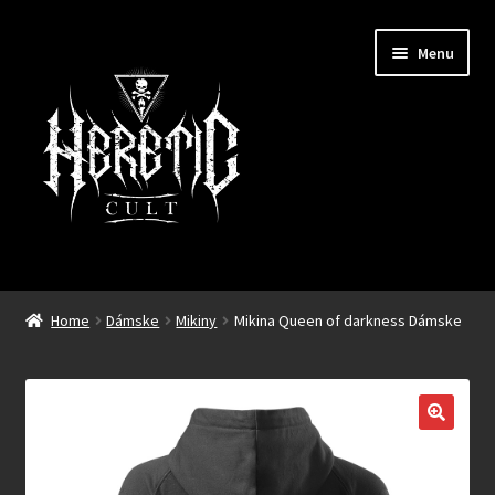
Preskočiť
Preskočiť
Menu
na
na
navigáciu
obsah
Novinky
Home
Dámske
Mikiny
Mikina Queen of darkness Dámske
Rozbali
Pánske
podrad
menu
Rozbali
Dámske
podrad
menu