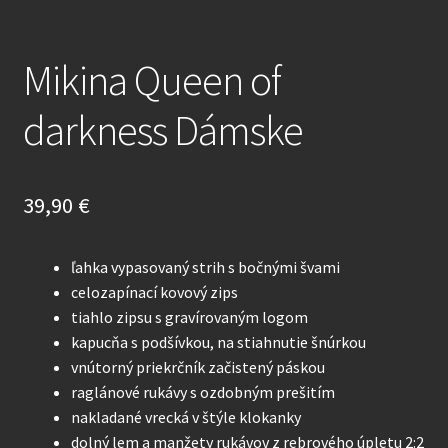
Mikina Queen of
darkness Dámske
39,90
€
ľahka vypasovaný strih s bočnými švami
celozapínací kovový zips
tiahlo zipsu s gravírovaným logom
kapucňa s podšívkou, na stiahnutie šnúrkou
vnútorný priekrčník začistený páskou
raglánové rukávy s ozdobným prešitím
nakladané vrecká v štýle klokanky
dolný lem a manžety rukávov z rebrového úpletu 2:2