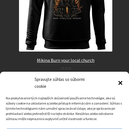
Mikina Burn your local church
29,90
€
Spravujte súhlas so súbormi
Select options
cookie
Na poskytovanie tých najlepších skúseností používame technológie, ako sú
súbory cookie na ukladanie a/alebo prístup k informáciám o zariadení. Súhlas s
týmito technológiami nám umožní spracovávať údaje, ako je správanie pri
prehliadaní alebo jedinečné ID na tejto stránke. Nesúhlas alebo odvolanie
súhlasu môže nepriaznivo ovplyvniť určité vlastnosti a funkcie.