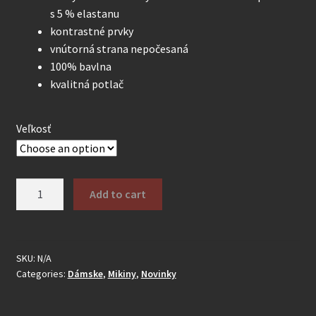
s 5 % elastanu
kontrastné prvky
vnútorná strana nepočesaná
100% bavlna
kvalitná potlač
Veľkosť
Mikina
Add to cart
Queen
of
darkness
Dámske
SKU:
N/A
Categories:
Dámske
,
Mikiny
,
Novinky
quantity