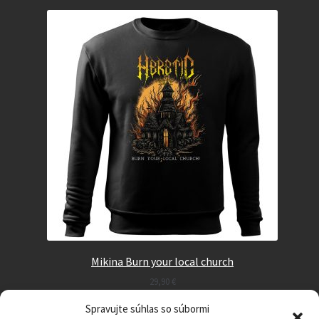
Mikina Burn your local church
29,90
€
Spravujte súhlas so súbormi
Select options