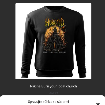
Mikina Burn your local church
29,90
€
Spravujte súhlas so súbormi
Select options