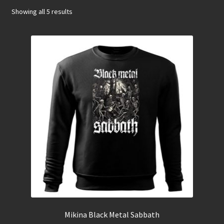
Rozbali
Showing all 5 results
Dámske
podrad
menu
Mikina Black Metal Sabbath