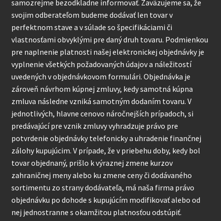
samozrejme bezodkladne informovať. Zaväzujeme sa, že
svojim odberateľom budeme dodávať len tovar v
perfektnom stave a v súlade so špecifikáciami či
vlastnosťami obvyklými pre daný druh tovaru. Podmienkou
pre naplnenie platnosti našej elektronickej objednávky je
vyplnenie všetkých požadovaných údajov a náležitostí
uvedených v objednávkovom formulári. Objednávka je
zároveň návrhom kúpnej zmluvy, kedy samotná kúpna
zmluva následne vzniká samotným dodaním tovaru. V
jednotlivých, hlavne cenovo náročnejších prípadoch, si
predávajúcí pre vznik zmluvy vyhradzuje právo pre
potvrdenie objednávky telefonicky a uhradenie finančnej
zálohy kupujúcim. V prípade, že v priebehu doby, kedy bol
tovar objednaný, prišlo k výraznej zmene kurzov
zahraničnej meny alebo ku zmene ceny či dodávaného
sortimentu zo strany dodávateľa, má naša firma právo
objednávku po dohode s kupujúcím modifikovať alebo od
nej jednostranne s okamžitou platnosťou odstúpiť.