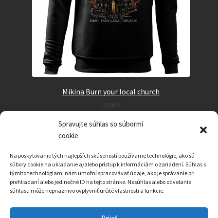
Mikina Burn your local church
29,90
€
Spravujte súhlas so súbormi
Select options
cookie
Na poskytovanie tých najlepších skúseností používame technológie, ako sú
súbory cookie na ukladanie a/alebo prístup k informáciám o zariadení. Súhlas s
týmito technológiami nám umožní spracovávať údaje, ako je správanie pri
prehliadaní alebo jedinečné ID na tejto stránke. Nesúhlas alebo odvolanie
súhlasu môže nepriaznivo ovplyvniť určité vlastnosti a funkcie.
© HERETIC CULT 2026