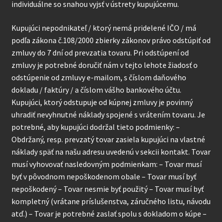
individuálne so snahou vyjsť v ústrety kupujúcemu.
Kupujúci nepodnikateľ / ktorý nemá pridelené IČO / má
podľa zákona č.108/2000 zbierky zákonov právo odstúpiť od
zmluvy do 7 dní od prevzatia tovaru. Pri odstúpení od
zmluvy je potrebné doručiť nám v tejto lehote žiadosť o
odstúpenie od zmluvy e-mailom, s číslom daňového
dokladu / faktúry / a číslom vášho bankového účtu.
Kupujúci, ktorý odstupuje od kúpnej zmluvy je povinný
uhradiť nevyhnutné náklady spojené s vrátením tovaru. Je
potrebné, aby kupujúci dodržal tieto podmienky: –
Obdržaný, resp. prevzatý tovar zasiela kupujúci na vlastné
náklady späť na našu adresu uvedenú v sekcii kontakt. Tovar
musí vyhovovať nasledovným podmienkam: – Tovar musí
byť v pôvodnom nepoškodenom obale – Tovar musí byť
nepoškodený – Tovar nesmie byť použitý – Tovar musí byť
kompletný (vrátane príslušenstva, záručného listu, návodu
atď.) – Tovar je potrebné zaslať spolu s dokladom o kúpe –