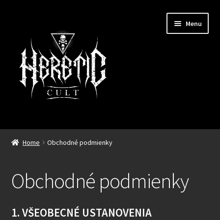
Preskočiť
Preskočiť
Menu
na
na
navigáciu
obsah
Novinky
Home
Obchodné podmienky
Rozbali
Pánske
podrad
Obchodné podmienky
menu
Rozbali
Dámske
podrad
menu
1. VŠEOBECNÉ USTANOVENIA