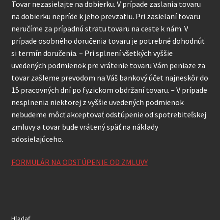
Tovar nezasielajte na dobierku. V prípade zaslania tovaru
na dobierku nepríde k jeho prevzatiu. Pri zasielaní tovaru
neručíme za prípadnú stratu tovaru na ceste k nám. V
prípade osobného doručenia tovaru je potrebné dohodnúť
si termín doručenia. – Pri splnení všetkých vyššie
uvedených podmienok pre vrátenie tovaru Vám peniaze za
tovar zašleme prevodom na Váš bankový účet najneskôr do
15 pracovných dní po fyzickom obdržaní tovaru. – V prípade
nesplnenia niektorej z vyššie uvedených podmienok
nebudeme môcť akceptovať odstúpenie od spotrebiteľskej
zmluvy a tovar bude vrátený späť na náklady
odosielajúceho.
FORMULÁR NA ODSTÚPENIE OD ZMLUVY
Hľadať