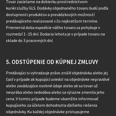
Tovar zasielame na dobierku prostredníctvom
kuriér.služby GLS. Dodávky objednaného tovaru budú podľa
dostupnosti produktov a prevádzkových možností
predávajúceho realizované v čo najkratšom termíne.
Priemerná doba expedície nášho tovaru sa pohybuje v
rozmedzí 1 -15 dní. Dodacia lehota je v prípade tovaru na
sklade do 3 pracovných dní.
5. ODSTÚPENIE OD KÚPNEJ ZMLUVY
Predávajúci si vyhradzuje právo zrušiť objednávku alebo jej
časť v prípade ak kupujúci uviedol na objednávke nepravdivé
alebo zavádzajúce osobné údaje alebo ak sa tovar už
nevyrába alebo nedodáva alebo sa výrazne zmenila jeho
cena. V tomto prípade budeme okamžite informovať
kupujúceho za účelom dohodnutia ďalšieho riešenia
objednávky. Ku každej objednávke pristupujeme